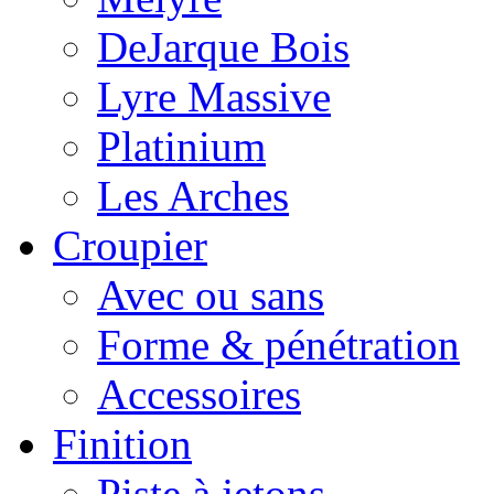
DeJarque Bois
Lyre Massive
Platinium
Les Arches
Croupier
Avec ou sans
Forme & pénétration
Accessoires
Finition
Piste à jetons