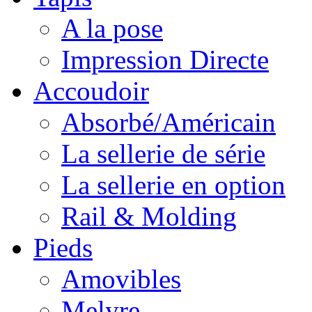
A la pose
Impression Directe
Accoudoir
Absorbé/Américain
La sellerie de série
La sellerie en option
Rail & Molding
Pieds
Amovibles
Melyre