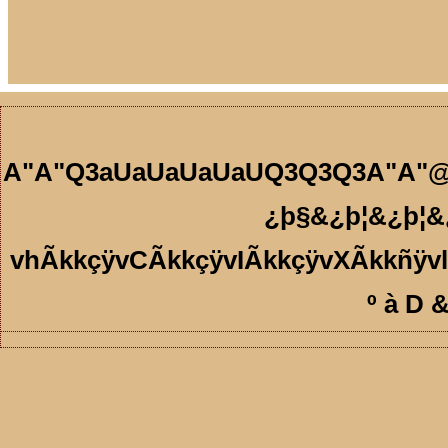
A"A"Q3aUaUaUaUaUQ3Q3Q3A"A"@"A
¿þ§&¿þ¦&¿þ¦
vhÃkkçÿvCÃkkçÿvIÃkkçÿvXÃkkñÿvlÃkkñÿvfÃkk.ûÿvzÃkk.ûÿ
º à D &