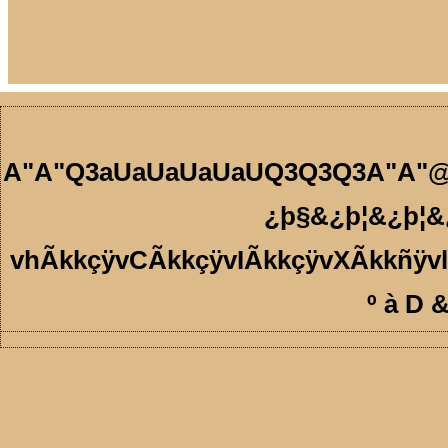
A"A"Q3aUaUaUaUaUQ3Q3Q3A"A"@"A
¿þ§&¿þ¦&¿þ¦
vhÃkkçÿvCÃkkçÿvIÃkkçÿvXÃkkñÿvlÃkkñÿvfÃkk.ûÿvzÃkk.ûÿ
º à D &