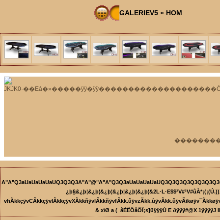
GALERIEV5
»
HOM
A"A"Q3aUaUaUaUaUQ3Q3Q3A"A"@"A"A"Q3Q3aUaUaUaUaUQ3Q3Q3Q3Q3Q3Q3Q3Q3a
¿þ§&¿þ¦&¿þ¦&¿þ¦&¿þ¦&¿þ¦&¿þ¦&2L·L·E$$²V#²
vhÃkkçÿvCÃkkçÿvIÃkkçÿvXÃkkñÿvlÃkkñÿvfÃkk.ûÿvzÃkk.ûÿvÃkk.ûÿvÃikøÿv¯ÃkkøÿvÁÃkk vÀÃik vÆÃkk v³ÃkÿúÐ ðäÐÄFAFAnç
& x\Ø a (  âÈËÔåÔÎ¡s]üÿÿÿÙ E ðÿÿÿ#@X 1 ÿÿ