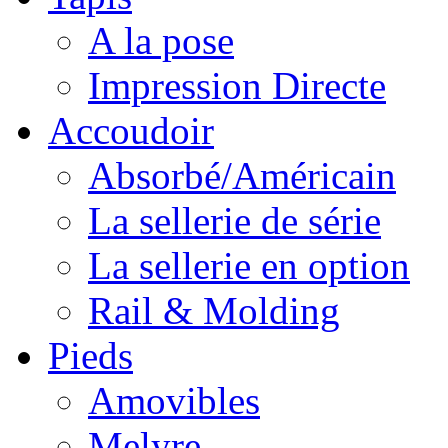
A la pose
Impression Directe
Accoudoir
Absorbé/Américain
La sellerie de série
La sellerie en option
Rail & Molding
Pieds
Amovibles
Melyre