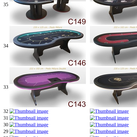
35
34
33
32
31
30
29